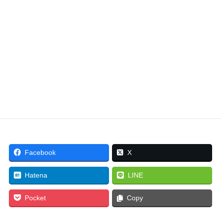
障害のある方に住みやすい、くらしやすい、なんでもでき
ると感じていただけるということは
みんなにとって いいということです。
アートの力で何ができるかはわかりませんが 直接ではな
いにしても
みんながつながっていけるよう、いろいろな活動のかたと
触れ合っていきたいと願っております。
Facebook
X
Hatena
LINE
Pocket
Copy